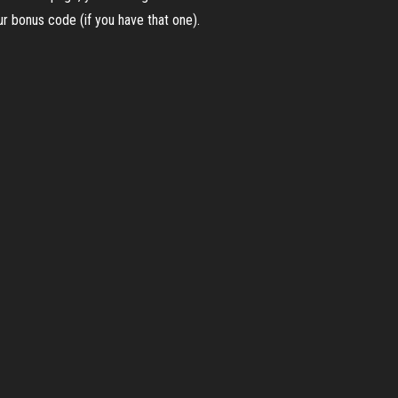
ur bonus code (if you have that one).