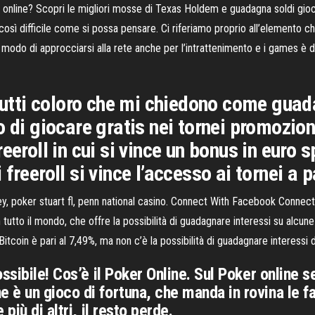
online? Scopri le migliori mosse di Texas Holdem e guadagna soldi gioca
ì difficile come si possa pensare. Ci riferiamo proprio all’elemento che c
l modo di approcciarsi alla rete anche per l’intrattenimento e i games è d
 tutti coloro che mi chiedono come guad
o di giocare gratis nei tornei promozio
eeroll in cui si vince un bonus in euro s
freeroll si vince l’accesso ai tornei a
, poker stuart fl, penn national casino. Connect With Facebook Connec
 tutto il mondo, che offre la possibilità di guadagnare interessi su alcu
tcoin è pari al 7,49%, ma non c’è la possibilità di guadagnare interessi 
ossibile! Cos’è il Poker Online. Sul Poker online
è un gioco di fortuna, che manda in rovina le f
più di altri, il resto perde.