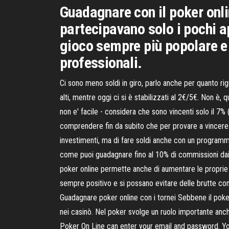
Guadagnare con il poker onlin
partecipavano solo i pochi a
gioco sempre più popolare e 
professionali.
Ci sono meno soldi in giro, parlo anche per quanto rigu
alti, mentre oggi ci si è stabilizzati al 2€/5€. Non è,
non e' facile - considera che sono vincenti solo il 7% 
comprendere fin da subito che per provare a vincere
investimenti, ma di fare soldi anche con un programma
come puoi guadagnare fino al 10% di commissioni dai 
poker online permette anche di aumentare le proprie ca
sempre positivo e si possano evitare delle brutte com
Guadagnare poker online con i tornei Sebbene il poker
nei casinò. Nel poker svolge un ruolo importante anch
Poker On Line can enter your email and password. Yo