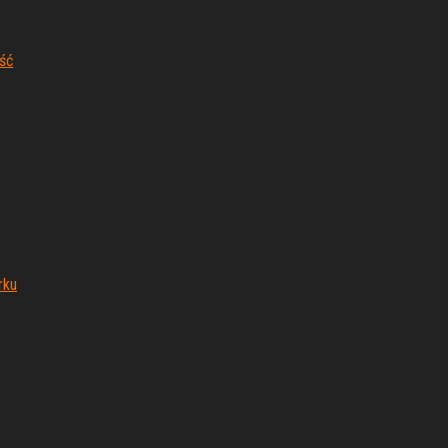
ść
rku