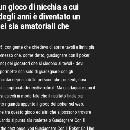
un gioco di nicchia a cui
degli anni è diventato un
ei sia amatoriali che
€, con gente che chiedeva di aprire tavoli a limiti più
o. premesso che, come detto, guadagnare con il poker
no) dei giocatori che si siedono ai tavoli - devi
 permette non solo di guadagnare con gli
oni dai depositi delle persone che presenti, così
l a sopranafederico@virgilio.it. Ma guadagnare con il
alcoli in modo tale che il risultato finale sia
to riguarda appunto il gioco del poker sul web.
one tra questo gioco ed altri che si possono trovare
uando si punta alla roulette o Guadagnare Con Il
 the next page, you Guadagnare Con Il Poker On Line