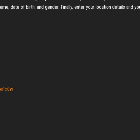
me, date of birth, and gender. Finally, enter your location details and yo
zkańców