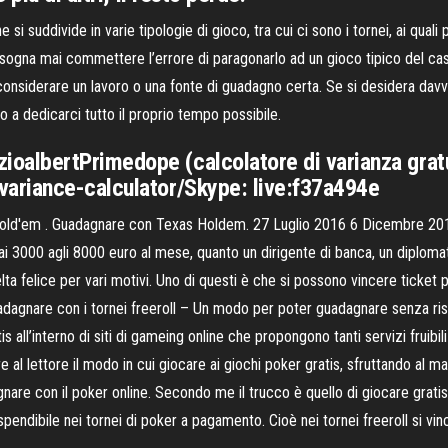
 si suddivide in varie tipologie di gioco, tra cui ci sono i tornei, ai quali
isogna mai commettere l’errore di paragonarlo ad un gioco tipico del ca
uò considerare un lavoro o una fonte di guadagno certa. Se si desidera da
 a dedicarci tutto il proprio tempo possibile.
albertPrimedope (calcolatore di varianza gratu
ariance-calculator/Skype: live:f37a494e
Hold'em . Guadagnare con Texas Holdem. 27 Luglio 2016 6 Dicembre 2
ai 3000 agli 8000 euro al mese, quanto un dirigente di banca, un diploma
elta felice per vari motivi. Uno di questi è che si possono vincere ticke
gnare con i tornei freeroll – Un modo per poter guadagnare senza rischi
tis all’interno di siti di gameing online che propongono tanti servizi fru
re al lettore il modo in cui giocare ai giochi poker gratis, sfruttando al m
are con il poker online. Secondo me il trucco è quello di giocare grati
 spendibile nei tornei di poker a pagamento. Cioè nei tornei freeroll si v