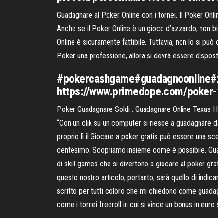
Guadagnare al Poker Online con i tornei. Il Poker Online
Anche se il Poker Online è un gioco d’azzardo, non b
Online è sicuramente fattibile. Tuttavia, non lo si p
Poker una professione, allora si dovrà essere disposto
#pokercashgame#guadagnoonline#zio
https://www.primedope.com/poker-v
Poker Guadagnare Soldi . Guadagnare Online Texas 
“Con un clik su un computer si riesce a guadagnare d
proprio lì il Giocare a poker gratis può essere una sc
centesimo. Scopriamo insieme come è possibile. Guada
di skill games che si divertono a giocare al poker gra
questo nostro articolo, pertanto, sarà quello di indica
scritto per tutti coloro che mi chiedono come guadagn
come i tornei freeroll in cui si vince un bonus in euro