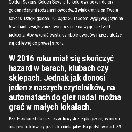
Golden Sevens. Golden Sevens to kolorowy seven do gry
golden różnymi rodzajami owoców. Zwielokratnia on Twoje
sevens. Dzięki golden, 10, bądź 20 rzędom wygrywającym na
5 walcach zwiększasz swoje szanse na wygranie twist-
jackpota. Aby wygrać twisty, symbole owoców muszą ułożyć
się od lewej do prawej strony.
W 2016 roku miał się skończyć
hazard w barach, klubach czy
sklepach. Jednak jak donosi
jeden z naszych czytelników, na
automatach do gier nadal można
grać w małych lokalach.
Każdy automat do gier hazardowych znajdujący się w innym
miejscu traktowany jest jako nielegalny. Na podstawie art. 89