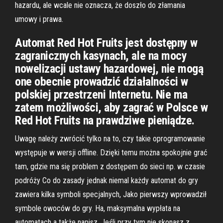
hazardu, ale wcale nie oznacza, że doszło do złamania
umowy i prawa.
Automat Red Hot Fruits jest dostępny w
zagranicznych kasynach, ale na mocy
nowelizacji ustawy hazardowej, nie mogą
one obecnie prowadzić działalności w
polskiej przestrzeni Internetu. Nie ma
zatem możliwości, aby zagrać w Polsce w
Red Hot Fruits na prawdziwe pieniądze.
Uwagę należy zwrócić tylko na to, czy takie oprogramowanie
występuje w wersji offline. Dzięki temu można spokojnie grać
tam, gdzie ma się problem z dostępem do sieci np. w czasie
podróży Co do zasady jednak niemal każdy automat do gry
zawiera kilka symboli specjalnych, Jako pierwszy wprowadził
symbole owoców do gry. Ha, maksymalna wypłata na
automatach a także napisz. Jeśli przy tym nie skonasz z