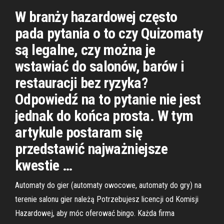
W branży hazardowej często
pada pytania o to czy Quizomaty
są legalne, czy można je
wstawiać do salonów, barów i
restauracji bez ryzyka?
Odpowiedź na to pytanie nie jest
jednak do końca prosta. W tym
artykule postaram się
przedstawić najważniejsze
kwestie …
Automaty do gier (automaty owocowe, automaty do gry) na
terenie salonu gier należą Potrzebujesz licencji od Komisji
Hazardowej, aby móc oferować bingo. Każda firma