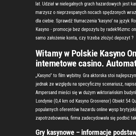
lat. Udział w nielegalnych grach hazardowych jest k
marzysz o nieprzespanych nocach spędzonych wraz ze 
dla ciebie. Sprawdź tłumaczenia 'kasyno' na język R
Kasyno - promocje bez depozytu by radek96zmc on Pon
samo założenie konta, czy trzeba złożyć depozyt ?
Witamy w Polskie Kasyno On
internetowe casino. Automaty
„Kasyno” to film wybitny. Gra aktorska stoi najleps
jednak ze względu na specyficzny scenariusz, napisa
Ampersand mieści się w dużym wiktoriańskim budynk
Londynie (0,4 km od Kasyno Grosvenor) Obiekt 54 Qu
popularnych oferentów hazardu online wysp brytyjs
zapotrzebowania, firma zadecydowała się podbić tak
Gry kasynowe – informacje podstaw