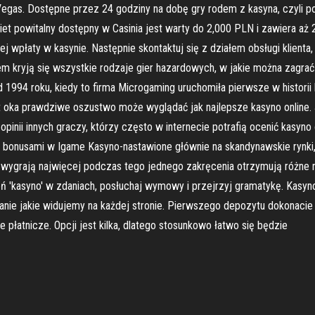
gas. Dostępne przez 24 godziny na dobę gry rodem z kasyna, czyli poker
iet powitalny dostępny w Casinia jest warty do 2,000 PLN i zawiera a
 wpłaty w kasynie. Następnie skontaktuj się z działem obsługi klienta,
kryją się wszystkie rodzaje gier hazardowych, w jakie można zagrać 
 1994 roku, kiedy to firma Microgaming uruchomiła pierwsze w historii ka
t oka prawdziwe oszustwo może wyglądać jak najlepsze kasyno online. 
inii innych graczy, którzy często w internecie potrafią ocenić kasyno 
 bonusami w Igame Kasyno-nastawione głównie na skandynawskie rynki, 
 wygrają najwięcej podczas tego jednego zakręcenia otrzymują różne n
zeń 'kasyno' w zdaniach, posłuchaj wymowy i przejrzyj gramatykę. Ka
anie jakie widujemy na każdej stronie. Pierwszego depozytu dokonacie 
e płatnicze. Opcji jest kilka, dlatego stosunkowo łatwo się będzie