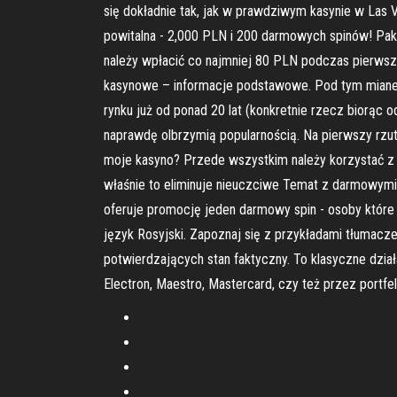
się dokładnie tak, jak w prawdziwym kasynie w Las Ve
powitalna - 2,000 PLN i 200 darmowych spinów! Pak
należy wpłacić co najmniej 80 PLN podczas pierwszej
kasynowe – informacje podstawowe. Pod tym mianem 
rynku już od ponad 20 lat (konkretnie rzecz biorąc od
naprawdę olbrzymią popularnością. Na pierwszy rzu
moje kasyno? Przede wszystkim należy korzystać z op
właśnie to eliminuje nieuczciwe Temat z darmowymi
oferuje promocję jeden darmowy spin - osoby które
język Rosyjski. Zapoznaj się z przykładami tłumac
potwierdzających stan faktyczny. To klasyczne dział
Electron, Maestro, Mastercard, czy też przez portfel