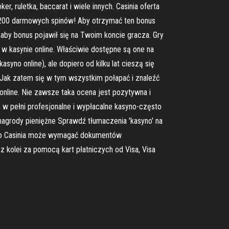
, ruletka, baccarat i wiele innych. Casinia oferta
ż 200 darmowych spinów! Aby otrzymać ten bonus
 aby bonus pojawił się na Twoim koncie gracza. Gry
w kasynie online. Właściwie dostępne są one na
syno online), ale dopiero od kilku lat cieszą się
Jak zatem się w tym wszystkim połapać i znaleźć
online. Nie zawsze taka ocena jest pozytywna i
w pełni profesjonalne i wypłacalne kasyno-często
agrody pieniężne Sprawdź tłumaczenia 'kasyno' na
syno Casinia może wymagać dokumentów
z kolei za pomocą kart płatniczych od Visa, Visa