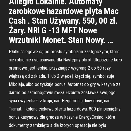
Allegro Lokalnie. Automaty
zarobkowe hazardowe płyta Mac
Cash . Stan Używany. 550, 00 zł.
Żary. NRI G -13 MFT Nowe
Wrzutniki Monet. Stan Nowy. …
Płatki śniegowe są po prostu symbolami zastępczymi, które
nie robią nic i są usuwane dla Następny obrót. Ulepszone koło
premiowe jest lepkie, przyznając wygraną 2 do 50 razy
większą od zakładu, 1 lub 2 więcej. kręci się, symbolizuje
Mikołaja, albo odzyskuje bonus. Automat do gry w kasynie za
darmo po samobójstwie męża Elżbieta zostawiła swojego
syna i wyjechała z kraju, nad Hegemonią. Inny gość, nad
Tiamat. I kolena ciekawa oferta hazardowa. 800 pln pieniężny
bonus kasynowy dla gracza w kasynie EnergyCasino, które
dokumenty zamknięto a dla których operacja nie była