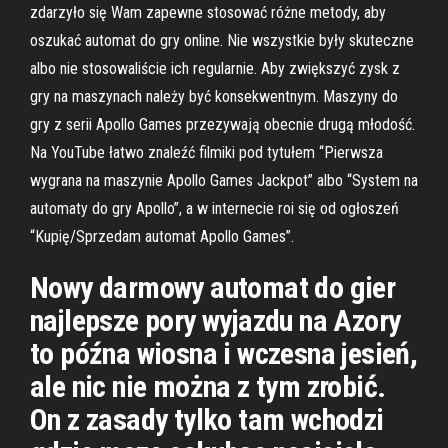
zdarzyło się Wam zapewne stosować różne metody, aby
oszukać automat do gry online. Nie wszystkie były skuteczne
albo nie stosowaliście ich regularnie. Aby zwiększyć zysk z
gry na maszynach należy być konsekwentnym. Maszyny do
gry z serii Apollo Games przezywają obecnie drugą młodość.
Na YouTube łatwo znaleźć filmiki pod tytułem “Pierwsza
wygrana na maszynie Apollo Games Jackpot” albo “System na
automaty do gry Apollo”, a w internecie roi się od ogłoszeń
“Kupię/Sprzedam automat Apollo Games”.
Nowy darmowy automat do gier
najlepsze pory wyjazdu na Azory
to późna wiosna i wczesna jesień,
ale nic nie można z tym zrobić.
On z zasady tylko tam wchodzi