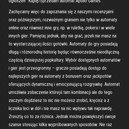
ogłoszeń “Kupię/Sprzedam automat Apollo Games”.
Zachęcamy więc do zapoznania się z naszymi recenzjami
oraz późniejszym, rozważnym graniem nie tylko w automaty
online oraz również inne gry, np. w ruletkę, pokera i w wiele
innych gier. Pamiętaj jednak, aby nie grać, jeżeli nie masz na
to wystarczającej ilości gotówki. Automaty do gry posiadają
długą i różnorodną historię będąc równocześnie nieodłączną
częścią dzisiejszej popkultury. Wybór dostępnych automatów
i gier jest przeogromny – gracze posiadają dostęp do
najlepszych gier na automaty z bonusem oraz jackpotów
oferujących dynamiczną i emocjonującą rozgrywkę. Automat
umożliwia zobaczenie którejś tam kombinacji ale do tego
zaczym dojdziesz to nic nie możesz zrobić, kręcisz a z
licznika leci w dół i nie masz na nic wpływu tak naprawdę.
Zresztą co to za różnica. Jednak można powiększyć swoje
szanse stosując kilka wypróbowanych sposobów. Nie raz