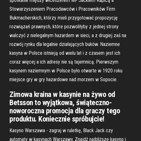
spotkanie między wiceszefem MF Jackiem Kapicą a
Stowarzyszeniem Pracodawców i Pracowników Firm
Bukmacherskich, którzy mieli przygotować propozycję
rozwiązań prawnych, które pozwoliłyby z jednej strony
walczyć z nielegalnym hazardem w sieci, a z drugiej zaś na
rozwój rynku dla legalnie działających buków. Naziemne
kasyna w Polsce istnieją od wielu lat i z czasem jest ich
coraz więcej a ich adresy nie są tajemnicą. Pierwszym
kasynem naziemnym w Polsce było otwarte w 1920 roku
miejsce gry w gry hazardowe nad morzem w Sopocie.
Zimowa kraina w kasynie na żywo od
Betsson to wyjątkowa, świąteczno-
noworoczna promocja dla graczy tego
produktu. Koniecznie spróbujcie!
Kasyno Warszawa - zagraj w ruletkę, Black Jack czy
automaty w kasynach Warszawy. Znajdź najbliższe kasyno i