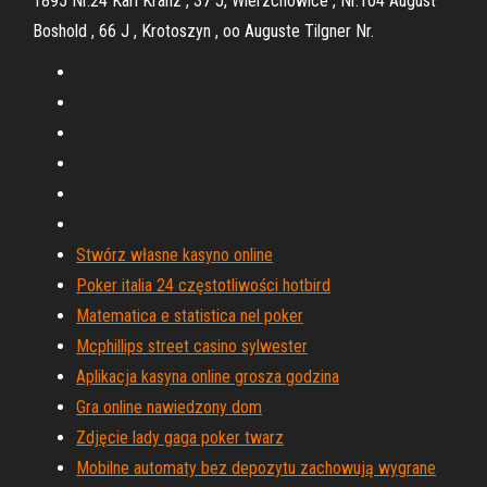
1895 Nr.24 Karl Kranz , 37 J, Wierzchowice , Nr.104 August
Boshold , 66 J , Krotoszyn , oo Auguste Tilgner Nr.
Stwórz własne kasyno online
Poker italia 24 częstotliwości hotbird
Matematica e statistica nel poker
Mcphillips street casino sylwester
Aplikacja kasyna online grosza godzina
Gra online nawiedzony dom
Zdjęcie lady gaga poker twarz
Mobilne automaty bez depozytu zachowują wygrane