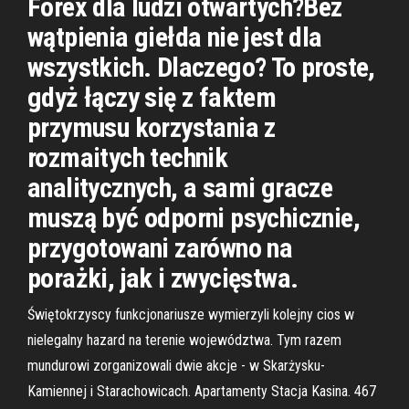
Forex dla ludzi otwartych?Bez
wątpienia giełda nie jest dla
wszystkich. Dlaczego? To proste,
gdyż łączy się z faktem
przymusu korzystania z
rozmaitych technik
analitycznych, a sami gracze
muszą być odporni psychicznie,
przygotowani zarówno na
porażki, jak i zwycięstwa.
Świętokrzyscy funkcjonariusze wymierzyli kolejny cios w
nielegalny hazard na terenie województwa. Tym razem
mundurowi zorganizowali dwie akcje - w Skarżysku-
Kamiennej i Starachowicach. Apartamenty Stacja Kasina. 467