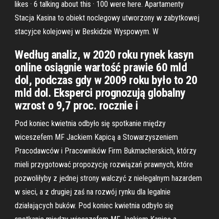
likes · 6 talking about this · 100 were here. Apartamenty
Stacja Kasina to obiekt noclegowy utworzony w zabytkowej
stacyjce kolejowej w Beskidzie Wyspowym. W
Według analiz, w 2020 roku rynek kasyn
online osiągnie wartość prawie 60 mld
dol, podczas gdy w 2009 roku było to 20
mld dol. Eksperci prognozują globalny
wzrost o 9,7 proc. rocznie i
Pod koniec kwietnia odbyło się spotkanie między
wiceszefem MF Jackiem Kapicą a Stowarzyszeniem
Pracodawców i Pracowników Firm Bukmacherskich, którzy
mieli przygotować propozycję rozwiązań prawnych, które
pozwoliłyby z jednej strony walczyć z nielegalnym hazardem
w sieci, a z drugiej zaś na rozwój rynku dla legalnie
działających buków. Pod koniec kwietnia odbyło się