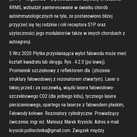
RRMS, wzbudził zainteresowanie w światku chorób
autoimmunologicznych na tyle, że postanowiono bliżej
przyjrzeć się tej rodzinie i roli receptora S1P oraz
użyteczności jego modulatorów także w innych chorobach z
autoagresji.
5 Wrz 2020 Płytka przysłaniająca wylot falowodu może mieć
kształt kwadratu lub okręgu. Rys . 4.2.3 (po lewej).
Promiennik szczelinowy z reflektorem dla (złożenie
struktury falowodowej z rezonatorem otwartym). Laser o
takiej przed i za soczewką, wiązki lasera falowodowo-
szczelinowego CO2 (dla jednego lobu), tycznego lasera
pierścieniowego, opartego na laserze z falowodem płaskim,
Falowody kołowe. Rezonatory cylindryczne. Prowadzący
ćwiczenia: mgr inż. Mateusz Marek Krysicki. Adres e-mail:
krysicki.politechnika@gmail.com. Związek między