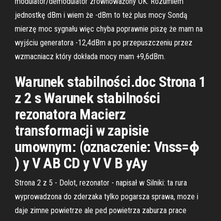
modulator/demodulator zrównoważony OK. Rozumiem
jednostkę dBm i wiem że -dBm to też plus mocy Sondą
mierzę moc sygnału więc chyba poprawnie piszę że mam na
wyjściu generatora -12,4dBm a po przepuszczeniu przez
wzmacniacz który dokłada mocy mam +9,6dBm.
Warunek stabilności.doc Strona 1
z 2 s Warunek stabilności
rezonatora Macierz
transformacji w zapisie
umownym: (oznaczenie: Vnss=ϕ
) y V AB CD y V V B yAy
Strona 2 z 5 - Dolot, rezonator - napisał w Silniki: ta rura
wyprowadzona do zderzaka tylko pogarsza sprawa, moze i
daje zimne powietrze ale ped powietrza zaburza prace