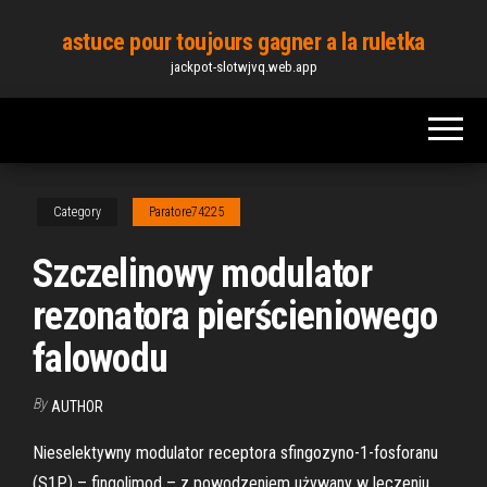
Skip
astuce pour toujours gagner a la ruletka
to
jackpot-slotwjvq.web.app
the
content
Category
Paratore74225
Szczelinowy modulator
rezonatora pierścieniowego
falowodu
By
AUTHOR
Nieselektywny modulator receptora sfingozyno-1-fosforanu
(S1P) – fingolimod – z powodzeniem używany w leczeniu