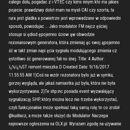
calego dolu, pogadac z i-VTEC czy kims innym kto ma jakies
pojecie. prawdziwy dolot mam na mysli CAI czy szorta, ta
rura jest gladka a powietrze jest wprowadzane w odpowiedni
sposob, powodujac … Jako modulator FM najcz ęściej
stosuje si ędiod ępojemno ściow ąw obwodzie
rezonansowym generatora, która zmieniaj ąc swoj ąpojemno
ść w takt zmian napi ęcia sygnału modulującego zmienia cz
ęstotliwo ść generowanej fali no śnej. Title: 4 Author:
ï¿½ï¿½ST remont mieszka D Created Date: 9/16/2017
11:55:55 AM 1)Coś na wzór rezonatora było już w symku,
gorzej wygląda, ale jakaś namiastka już była, która nie była
wykorzystywana. 2)Te shp.inc posiada event wyzwalający
sygnalizację SHP, który można lecz nie trzeba wykorzystać,
czyli funkcjonalnie może spełniać taką samą rolę to co zrobił
@kudłacz, a może także służyć do Modulator Naczepa
najnowsze ogłoszenia na OLX.pl. Wyrażam zgodę na używanie