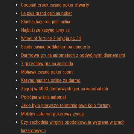
Coconut creek casino poker otwarty
Le plus grand gain au poker
Słuchaj hazardu john online
Najbliższe kasyno luray va
Wheel of fortune 2.edycja pc 34
Sands casino bethlehem pa concerts
Darmowe gry na automatach z podwójnymi diamentami
7 grzechów gra na androida
Mohawk casino poker room
Kasyno pasjans online za darmo
Zagraj w 4000 darmowych gier na automatach
Potrójna wiśnia automat
Jakie było pierwsze teleturniejowe koło fortuny
Mobilny automat pokerowy zynga
Czy zachodnia wirginia opodatkowuje wygrane w grach
hazardowych