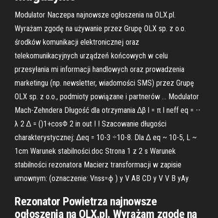
Modulator Naczepa najnowsze ogłoszenia na OLX.pl.
Wyrażam zgodę na używanie przez Grupę OLX sp. z o.o.
środków komunikacji elektronicznej oraz
telekomunikacyjnych urządzeń końcowych w celu
przesyłania mi informacji handlowych oraz prowadzenia
marketingu (np. newsletter, wiadomości SMS) przez Grupę
OLX sp. z o.o., podmioty powiązane i partnerów … Modulator
Mach-Zehndera Długość dla otrzymania ∆β l = π l neff eq = ⋅⋅
λ 2 ∆ = ()1+cosΦ 2 in out I I Szacowanie długości
charakterystycznej: ∆eq = 10-3 ÷10-8. Dla ∆ eq ~ 10-5, L ~
1cm Warunek stabilności.doc Strona 1 z 2 s Warunek
stabilności rezonatora Macierz transformacji w zapisie
umownym: (oznaczenie: Vnss=ϕ ) y V AB CD y V V B yAy
Rezonator Powietrza najnowsze
ogłoszenia na OLX.pl. Wyrażam zgodę na